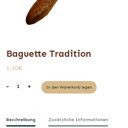
Baguette Tradition
1,30
€
-
+
Alternative:
In den Warenkorb legen
quantité
de
Baguette
Tradition
Beschreibung
Zusätzliche Informationen