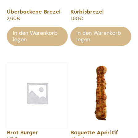
Überbackene Brezel
Kürbisbrezel
2,60
€
1,60
€
In den Warenkorb
In den Warenkorb
legen
legen
Brot Burger
Baguette Apéritif