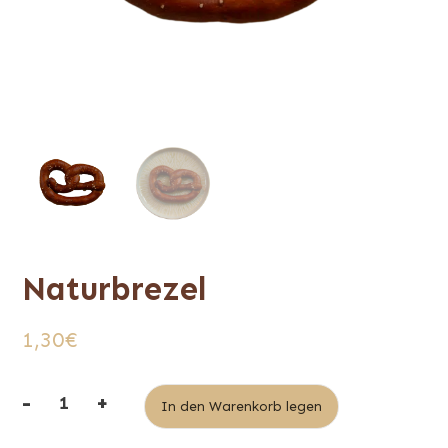
Naturbrezel
1,30
€
-
+
Alternative:
In den Warenkorb legen
Menge