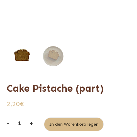
Cake Pistache (part)
2,20
€
-
+
Alternative:
In den Warenkorb legen
quantité