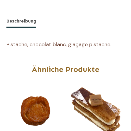
de
Cake
Pistache
Beschreibung
(part)
Pistache, chocolat blanc, glaçage pistache.
Ähnliche Produkte