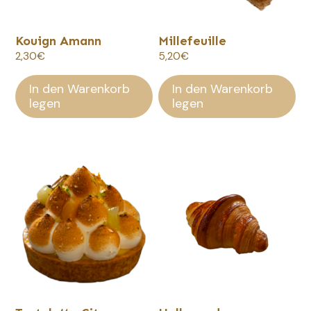
Kouign Amann
Millefeuille
2,30
€
5,20
€
In den Warenkorb
In den Warenkorb
legen
legen