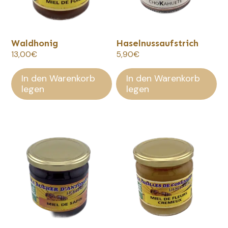
Waldhonig
Haselnussaufstrich
13,00
€
5,90
€
In den Warenkorb
In den Warenkorb
legen
legen