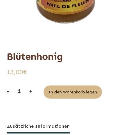
Blütenhonig
13,00
€
-
+
Alternative:
In den Warenkorb legen
Menge
Blütenhonig
Zusätzliche Informationen