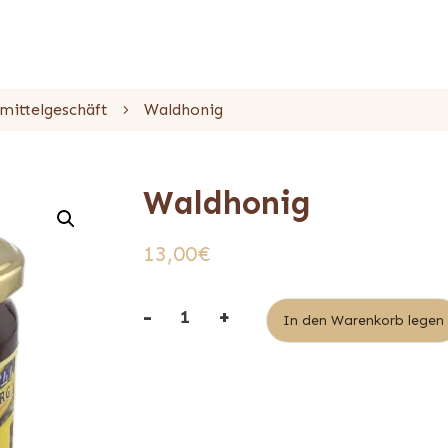
mittelgeschäft
Waldhonig
Waldhonig
13,00
€
-
+
In den Warenkorb legen
Menge
Waldhonig