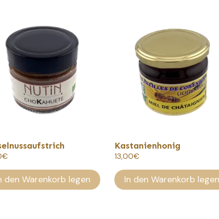
elnussaufstrich
Kastanienhonig
0
€
13,00
€
n den Warenkorb legen
In den Warenkorb lege