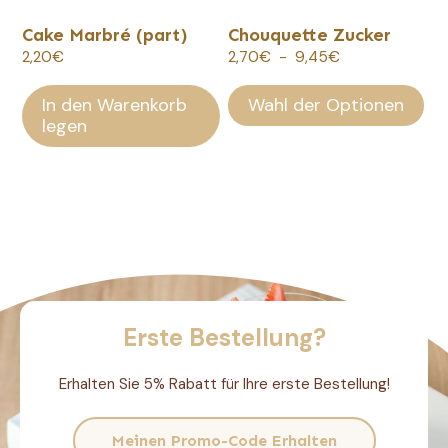
auf
Cake Marbré (part)
Chouquette Zucker
der
Plage
2,20
€
2,70
€
-
9,45
€
Produktseite
de
ausgewählt
prix :
In den Warenkorb
Wahl der Optionen
werden.
2,70€
legen
à
9,45€
Erste Bestellung?
Erhalten Sie 5% Rabatt für Ihre erste Bestellung!
Meinen Promo-Code Erhalten