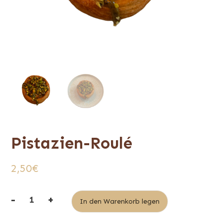
Pistazien-Roulé
2,50
€
-
+
Alternative:
In den Warenkorb legen
Menge