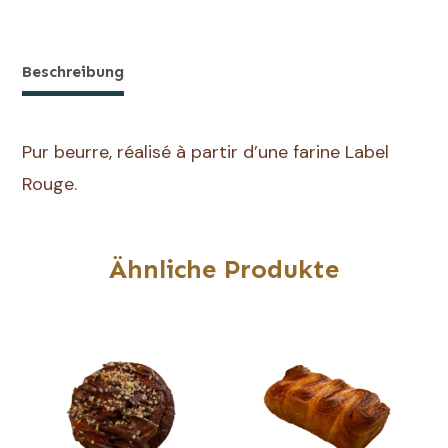
Roulé
Pistache
Beschreibung
Pur beurre, réalisé à partir d’une farine Label
Rouge.
Ähnliche Produkte
Dieses
Produkt
hat
mehrere
Variationen.
Die