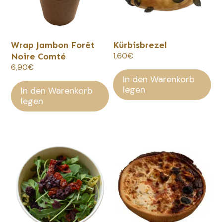
Wrap Jambon Forêt
Kürbisbrezel
Noire Comté
1,60
€
6,90
€
In den Warenkorb
legen
In den Warenkorb
legen