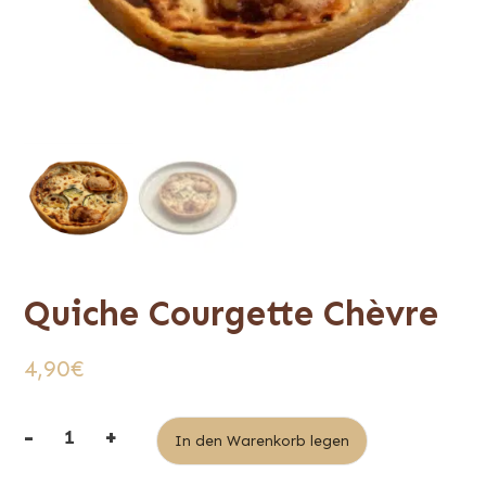
Quiche Courgette Chèvre
4,90
€
-
+
Alternative:
In den Warenkorb legen
quantité