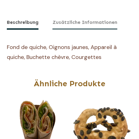
de
Quiche
Courgette
Beschreibung
Zusätzliche Informationen
Chèvre
Fond de quiche, Oignons jaunes, Appareil à
quiche, Buchette chèvre, Courgettes
Ähnliche Produkte