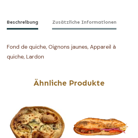
de
Quiche
Lorraine
Beschreibung
Zusätzliche Informationen
Fond de quiche, Oignons jaunes, Appareil à
quiche, Lardon
Ähnliche Produkte