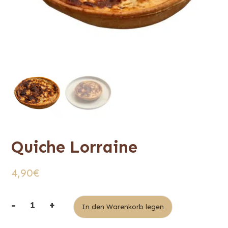
Quiche Lorraine
4,90
€
-
+
Alternative:
In den Warenkorb legen
quantité