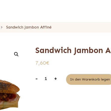
Sandwich Jambon Affiné
Sandwich Jambon A
7,60
€
-
+
In den Warenkorb legen
quantité
de
Sandwich
Jambon