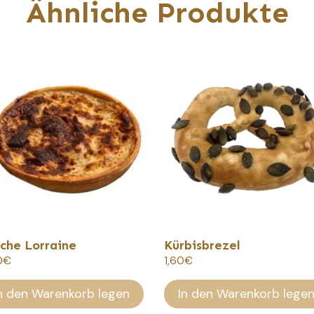
Ähnliche Produkte
che Lorraine
Kürbisbrezel
0
€
1,60
€
n den Warenkorb legen
In den Warenkorb lege