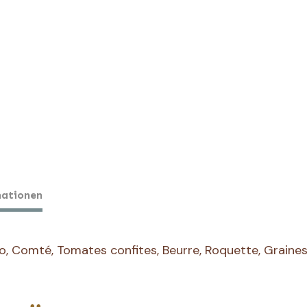
Affiné
mationen
o, Comté, Tomates confites, Beurre, Roquette, Graine