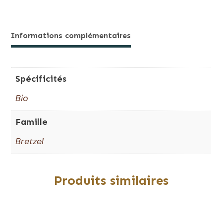
de
Bretzel
petit
Informations complémentaires
épeautre
Spécificités
Bio
Famille
Bretzel
Produits similaires