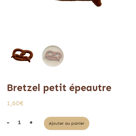
Bretzel petit épeautre
1,60
€
-
+
Alternative:
Ajouter au panier
quantité