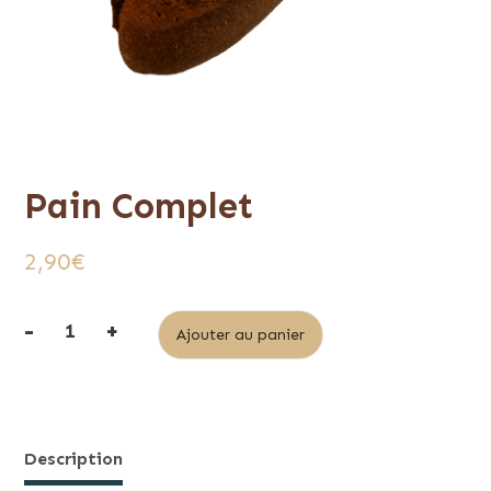
Pain Complet
2,90
€
-
+
Alternative:
Ajouter au panier
quantité
de
Pain
Complet
Description