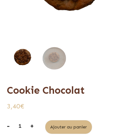
Cookie Chocolat
3,40
€
-
+
Alternative:
Ajouter au panier
quantité