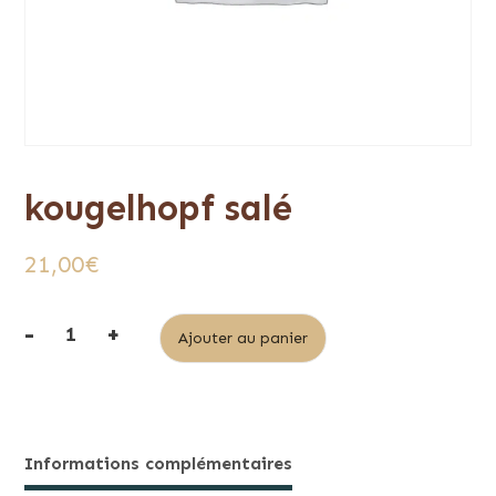
kougelhopf salé
21,00
€
-
+
Alternative:
Ajouter au panier
quantité
de
kougelhopf
salé
Informations complémentaires