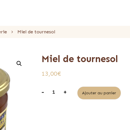
erie
Miel de tournesol
Miel de tournesol
13,00
€
-
+
Alt
Ajouter au panier
quantité
de
Miel
de