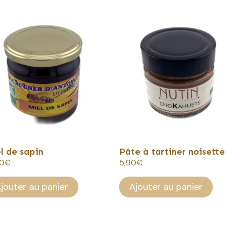
l de sapin
Pâte à tartiner noisette
00
€
5,90
€
jouter au panier
Ajouter au panier