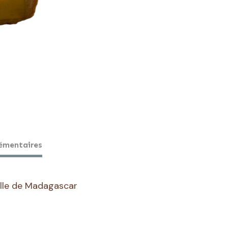
Vanille
émentaires
ille de Madagascar