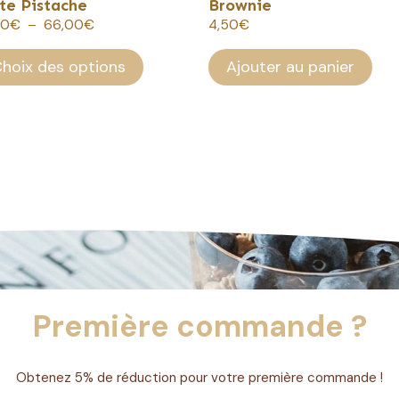
te Pistache
Brownie
Plage
00
€
–
66,00
€
4,50
€
ge
de
prix :
hoix des options
Ajouter au panier
22,00€
duit
à
66,00€
Première commande ?
Obtenez 5% de réduction pour votre première commande !