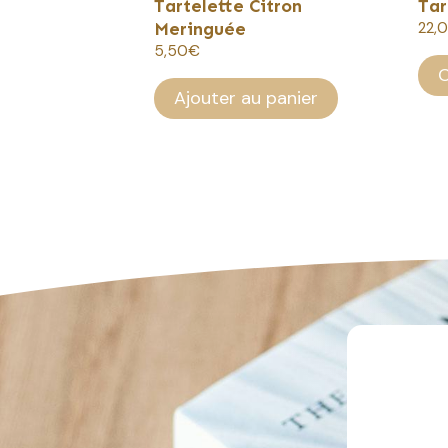
Tartelette Citron
Tar
la
Meringuée
22,
pa
5,50
€
du
C
pro
Ajouter au panier