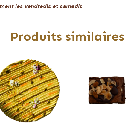
ement les vendredis et samedis
Produits similaires
duit
sieurs
iations.
ions
vent
e
isies