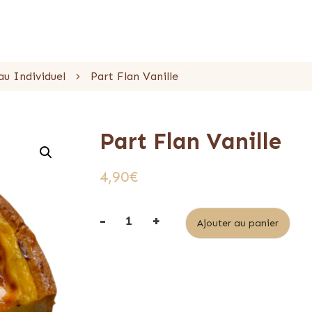
au Individuel
Part Flan Vanille
Part Flan Vanille
4,90
€
-
+
Alt
Ajouter au panier
quantité
de
Part
Flan