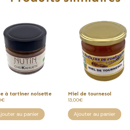
e à tartiner noisette
Miel de tournesol
0
€
13,00
€
jouter au panier
Ajouter au panier