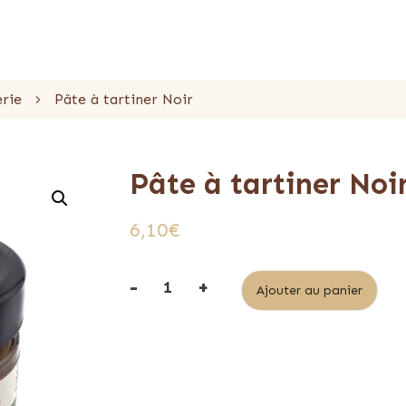
erie
Pâte à tartiner Noir
Pâte à tartiner Noi
6,10
€
-
+
Alt
Ajouter au panier
quantité
de
Pâte
à