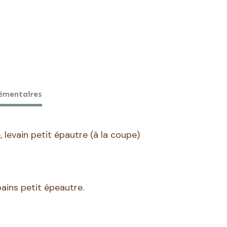
Petit
épeautre
émentaires
 levain petit épautre (à la coupe)
ains petit épeautre.