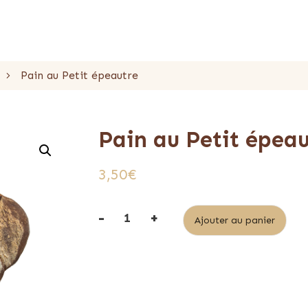
Pain au Petit épeautre
Pain au Petit épea
3,50
€
-
+
Alt
Ajouter au panier
quantité
de
Pain
au