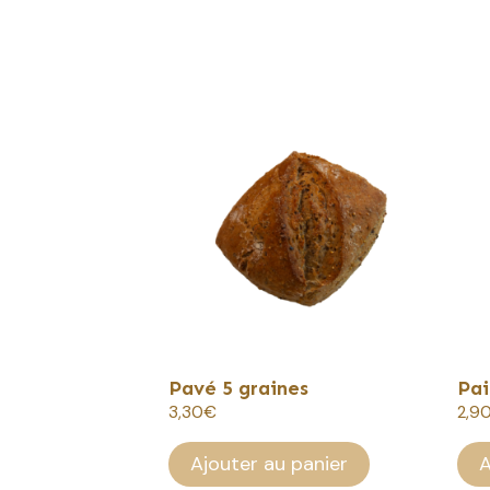
Pavé 5 graines
Pai
3,30
€
2,9
Ajouter au panier
A