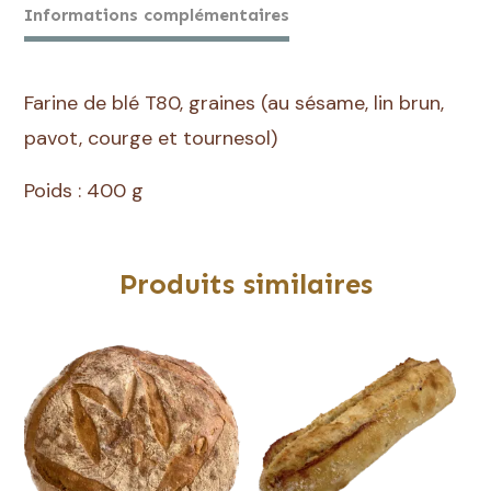
Informations complémentaires
Farine de blé T80, graines (au sésame, lin brun,
pavot, courge et tournesol)
Poids : 400 g
Produits similaires
Ce
produit
a
plusieurs
variations.
Les