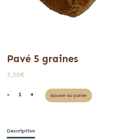
Pavé 5 graines
3,30
€
-
+
Alternative:
Ajouter au panier
quantité
de
Pavé
5
Description
graines