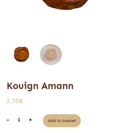
Kouign Amann
2,30
€
-
+
Alternative:
Add to basket
Kouign